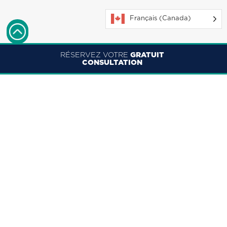
Français (Canada)
RÉSERVEZ VOTRE
GRATUIT
CONSULTATION
ENGLISH
FRANÇAIS (CANADA)
Interventions réalisées à
l’Institut de l’œil Herzig