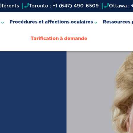
éférents
Toronto : +1 (647) 490-6509
Ottawa : 
Procédures et affections oculaires
Ressources p
Tarification à demande