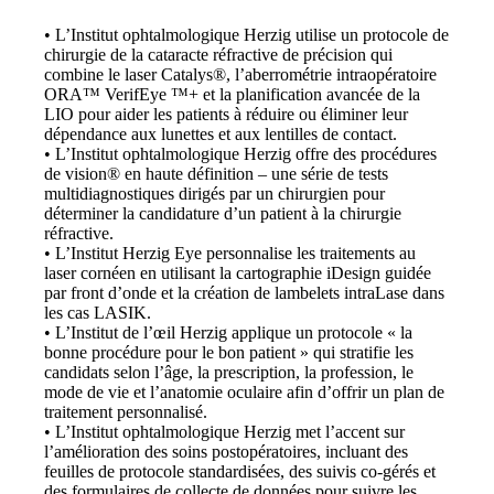
• L’Institut ophtalmologique Herzig utilise un protocole de
chirurgie de la cataracte réfractive de précision qui
combine le laser Catalys®, l’aberrométrie intraopératoire
ORA™ VerifEye ™+ et la planification avancée de la
LIO pour aider les patients à réduire ou éliminer leur
dépendance aux lunettes et aux lentilles de contact.
• L’Institut ophtalmologique Herzig offre des procédures
de vision® en haute définition – une série de tests
multidiagnostiques dirigés par un chirurgien pour
déterminer la candidature d’un patient à la chirurgie
réfractive.
• L’Institut Herzig Eye personnalise les traitements au
laser cornéen en utilisant la cartographie iDesign guidée
par front d’onde et la création de lambelets intraLase dans
les cas LASIK.
• L’Institut de l’œil Herzig applique un protocole « la
bonne procédure pour le bon patient » qui stratifie les
candidats selon l’âge, la prescription, la profession, le
mode de vie et l’anatomie oculaire afin d’offrir un plan de
traitement personnalisé.
• L’Institut ophtalmologique Herzig met l’accent sur
l’amélioration des soins postopératoires, incluant des
feuilles de protocole standardisées, des suivis co-gérés et
des formulaires de collecte de données pour suivre les