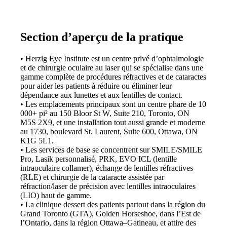
Section d’aperçu de la pratique
• Herzig Eye Institute est un centre privé d’ophtalmologie
et de chirurgie oculaire au laser qui se spécialise dans une
gamme complète de procédures réfractives et de cataractes
pour aider les patients à réduire ou éliminer leur
dépendance aux lunettes et aux lentilles de contact.
• Les emplacements principaux sont un centre phare de 10
000+ pi² au 150 Bloor St W, Suite 210, Toronto, ON
M5S 2X9, et une installation tout aussi grande et moderne
au 1730, boulevard St. Laurent, Suite 600, Ottawa, ON
K1G 5L1.
• Les services de base se concentrent sur SMILE/SMILE
Pro, Lasik personnalisé, PRK, EVO ICL (lentille
intraoculaire collamer), échange de lentilles réfractives
(RLE) et chirurgie de la cataracte assistée par
réfraction/laser de précision avec lentilles intraoculaires
(LIO) haut de gamme.
• La clinique dessert des patients partout dans la région du
Grand Toronto (GTA), Golden Horseshoe, dans l’Est de
l’Ontario, dans la région Ottawa–Gatineau, et attire des