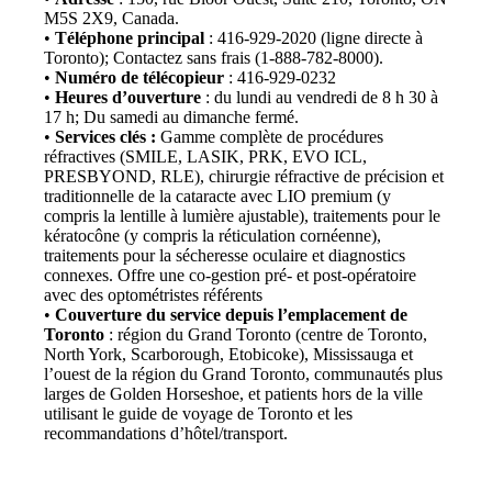
M5S 2X9, Canada.
•
Téléphone principal
: 416-929-2020 (ligne directe à
Toronto); Contactez sans frais (1-888-782-8000).
•
Numéro de télécopieur
: 416-929-0232
•
Heures d’ouverture
: du lundi au vendredi de 8 h 30 à
17 h; Du samedi au dimanche fermé.
•
Services clés :
Gamme complète de procédures
réfractives (SMILE, LASIK, PRK, EVO ICL,
PRESBYOND, RLE), chirurgie réfractive de précision et
traditionnelle de la cataracte avec LIO premium (y
compris la lentille à lumière ajustable), traitements pour le
kératocône (y compris la réticulation cornéenne),
traitements pour la sécheresse oculaire et diagnostics
connexes. Offre une co-gestion pré- et post-opératoire
avec des optométristes référents
•
Couverture du service depuis l’emplacement de
Toronto
: région du Grand Toronto (centre de Toronto,
North York, Scarborough, Etobicoke), Mississauga et
l’ouest de la région du Grand Toronto, communautés plus
larges de Golden Horseshoe, et patients hors de la ville
utilisant le guide de voyage de Toronto et les
recommandations d’hôtel/transport.