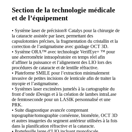
Section de la technologie médicale
et de l’équipement
• Système laser de précision® Catalys pour la chirurgie de
la cataracte assistée par laser, permettant des
capsulotomies précises, la fragmentation du cristallin et la
correction de l’astigmatisme avec guidage OCT 3D.
• Système ORA™ avec technologie VerifEye+ ™ pour
une aberrométrie intraopératoire en temps réel afin
d’affiner la puissance et l’alignement des LIO lors des
procédures de cataracte et de lentille réfractive.
• Plateforme SMILE pour l’extraction minimalement
invasive de petites incisions de lenticule afin de traiter la
myopie et l’astigmatisme.
• Systèmes laser excimères jumelés à la cartographie du
front d’onde iDesign et à la création de lambes intraLase
de femtoseconde pour un LASIK personnalisé et une
PRK.
• Suite diagnostique avancée comprenant
topographie/tomographie cornéenne, biométrie, OCT 3D
et autres imageries du segment antérieur utilisées à la fois
dans la planification réfractive et la cataracte.
• Portefeuille large d’LIO incluant monofocale,