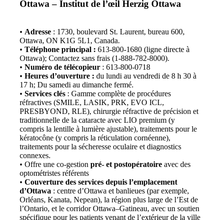
Ottawa – Institut de l’œil Herzig Ottawa
•
Adresse
: 1730, boulevard St. Laurent, bureau 600,
Ottawa, ON K1G 5L1, Canada.
•
Téléphone principal :
613-800-1680 (ligne directe à
Ottawa); Contactez sans frais (1-888-782-8000).
•
Numéro de télécopieur
: 613-800-0718
•
Heures d’ouverture :
du lundi au vendredi de 8 h 30 à
17 h; Du samedi au dimanche fermé.
•
Services clés
: Gamme complète de procédures
réfractives (SMILE, LASIK, PRK, EVO ICL,
PRESBYOND, RLE), chirurgie réfractive de précision et
traditionnelle de la cataracte avec LIO premium (y
compris la lentille à lumière ajustable), traitements pour le
kératocône (y compris la réticulation cornéenne),
traitements pour la sécheresse oculaire et diagnostics
connexes.
• Offre une co-gestion
pré- et postopératoire
avec des
optométristes référents
•
Couverture des services depuis l’emplacement
d’Ottawa
: centre d’Ottawa et banlieues (par exemple,
Orléans, Kanata, Nepean), la région plus large de l’Est de
l’Ontario, et le corridor Ottawa–Gatineau, avec un soutien
spécifique pour les patients venant de l’extérieur de la ville