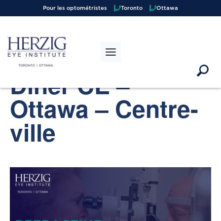
Pour les optométristes
Toronto
Ottawa
« Tous les événements
Cet événement est passé.
Dîner CE –
Ottawa – Centre-
ville